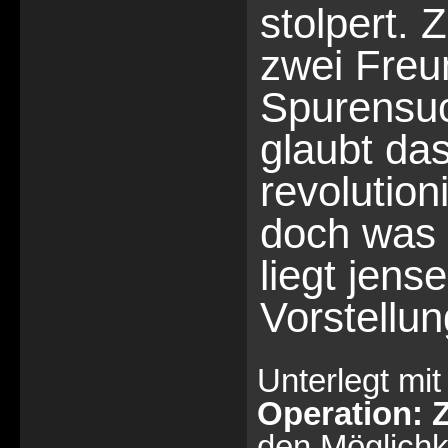
stolpert.
zwei Freu
Spurensu
glaubt das
revolution
doch was 
liegt jense
Vorstellu
Unterlegt mit
Operation: 
den Möglichk