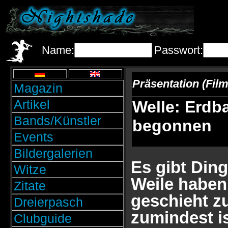
Name:
Passwort:
Präsentation (Film
Magazin
Artikel
Welle: Erdba
Bands/Künstler
begonnen
Events
Bildergalerien
Es gibt Ding
Witze
Weile haben
Zitate
geschieht zu
Dreierpasch
zumindest i
Clubguide