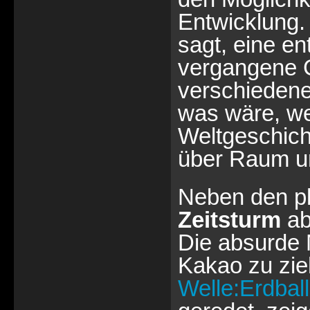
Entwicklung.
sagt, eine e
vergangene 
verschieden
was wäre, w
Weltgeschich
über Raum un
Neben den p
Zeitsturm
ab
Die absurde M
Kakao zu zieh
Welle:Erdball