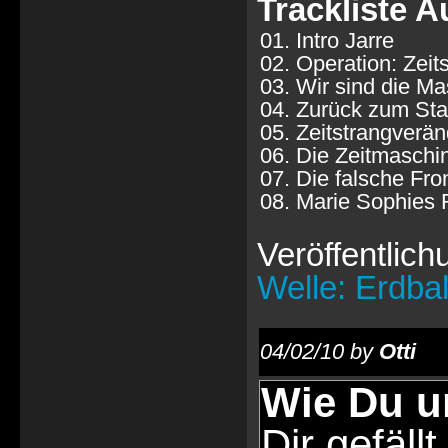
Trackliste 
01. Intro Jarre
02. Operation: Zeit
03. Wir sind die M
04. Zurück zum Sta
05. Zeitstrangverä
06. Die Zeitmaschi
07. Die falsche Fro
08. Marie Sophies 
Veröffentlich
Welle: Erdba
04/02/10 by
Otti
Wie Du u
Dir gefällt