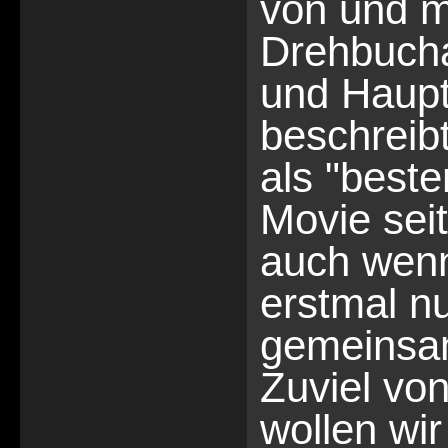
von und m
Drehbucha
und Haupt
beschreib
als "best
Movie sei
auch wenn
erstmal n
gemeinsa
Zuviel vo
wollen wir