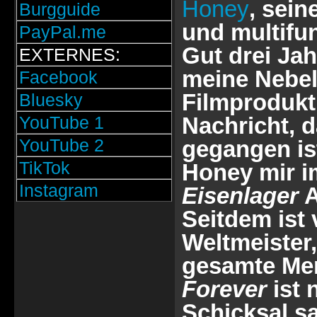
Honey
, sei
Burgguide
und multifun
PayPal.me
Gut drei Jah
EXTERNES:
meine Nebe
Facebook
Filmprodukti
Bluesky
YouTube 1
Nachricht, d
YouTube 2
gegangen ist
TikTok
Honey mir i
Instagram
Eisenlager
A
Seitdem ist 
Weltmeister,
gesamte Men
Forever
ist 
Schicksal s