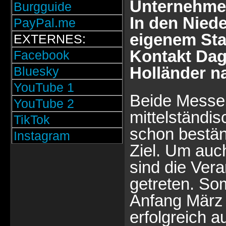
Unternehmer
Burgguide
In den Niede
PayPal.me
eigenem Sta
EXTERNES:
Kontakt Dag
Facebook
Holländer n
Bluesky
YouTube 1
Beide Messen
YouTube 2
mittelständi
TikTok
schon bestän
Instagram
Ziel. Um auc
sind die Vera
getreten. So
Anfang März 
erfolgreich a