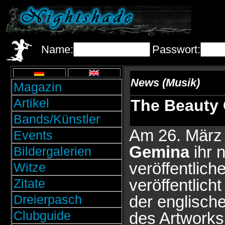
Name:
Passwort:
News (Musik)
Magazin
Artikel
The Beauty 
Bands/Künstler
Am 26. März
Events
Gemina
ihr 
Bildergalerien
veröffentlic
Witze
veröffentlich
Zitate
Dreierpasch
der englisch
Clubguide
des Artworks 