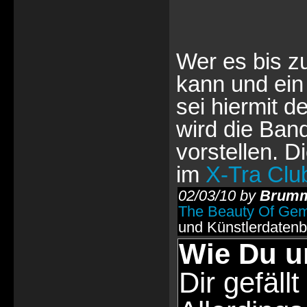
Wer es bis zu
kann und ein 
sei hiermit d
wird die Ban
vorstellen. D
im
X-Tra Clu
02/03/10 by
Brumm
The Beauty Of Ge
und Künstlerdaten
Wie Du u
Dir gefällt