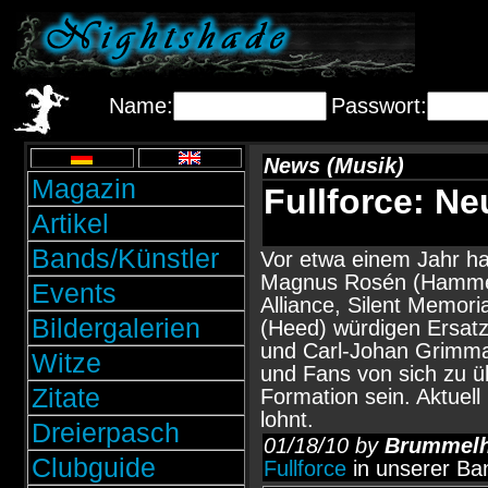
Name:
Passwort:
News (Musik)
Magazin
Fullforce: N
Artikel
Bands/Künstler
Vor etwa einem Jahr h
Magnus Rosén (Hammerf
Events
Alliance, Silent Memor
Bildergalerien
(Heed) würdigen Ersatz
und Carl-Johan Grimmark
Witze
und Fans von sich zu ü
Zitate
Formation sein. Aktuell 
lohnt.
Dreierpasch
01/18/10 by
Brummel
Clubguide
Fullforce
in unserer Ba