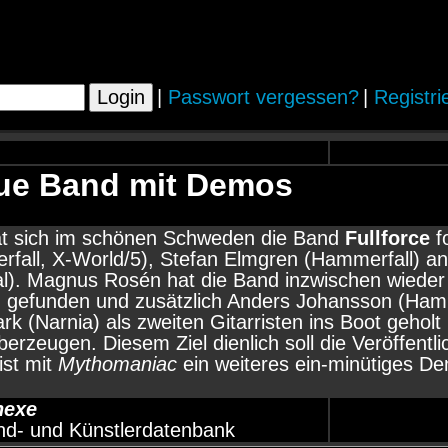
|
Passwort vergessen?
|
Registri
eue Band mit Demos
at sich im schönen Schweden die Band
Fullforce
f
all, X-World/5), Stefan Elmgren (Hammerfall) an
ial). Magnus Rosén hat die Band inzwischen wiede
 gefunden und zusätzlich Anders Johansson (Hamm
 (Narnia) als zweiten Gitarristen ins Boot geholt 
berzeugen. Diesem Ziel dienlich soll die Veröffe
ist mit
Mythomaniac
ein weiteres ein-minütiges D
hexe
nd- und Künstlerdatenbank