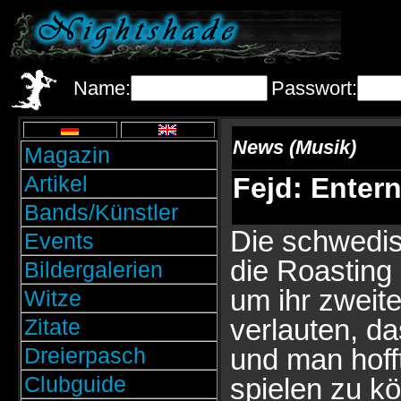
Name:
Passwort:
News (Musik)
Magazin
Artikel
Fejd: Enter
Bands/Künstler
Die schwedi
Events
die Roasting
Bildergalerien
um ihr zweit
Witze
verlauten, da
Zitate
Dreierpasch
und man hoff
Clubguide
spielen zu k