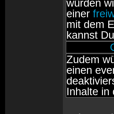
würden wi
einer
frei
mit dem E
kannst Du
Zudem wür
einen eve
deaktivie
Inhalte in