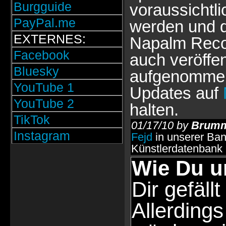
Burgguide
voraussichtl
PayPal.me
werden und d
EXTERNES:
Napalm Recor
Facebook
auch veröffen
Bluesky
aufgenommen 
YouTube 1
Updates auf
YouTube 2
halten.
TikTok
01/17/10 by
Brumm
Instagram
Fejd
in unserer Ban
Künstlerdatenbank
Wie Du u
Dir gefällt
Allerdings