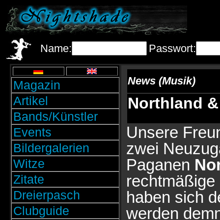
Name:
Passwort:
News (Musik)
Magazin
Artikel
Northland &
Bands/Künstler
Unsere Freu
Events
zwei Neuzugä
Bildergalerien
Paganen
Nor
Witze
rechtmäßige
Zitate
Dreierpasch
haben sich d
Clubguide
werden demnä