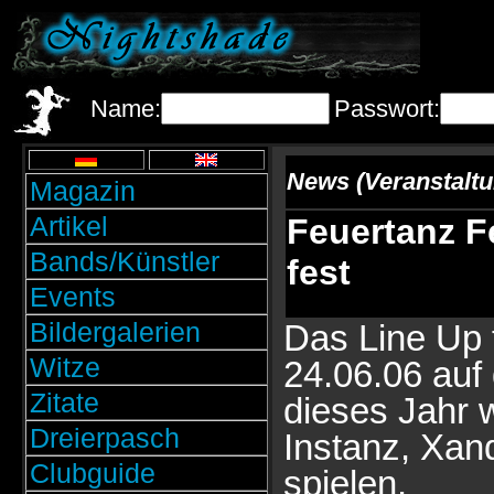
Name:
Passwort:
News (Veranstalt
Magazin
Artikel
Feuertanz F
Bands/Künstler
fest
Events
Bildergalerien
Das Line Up 
Witze
24.06.06 auf 
Zitate
dieses Jahr 
Dreierpasch
Instanz, Xan
Clubguide
spielen.