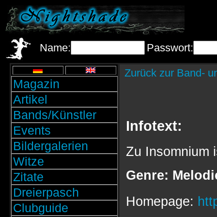
Name:
Passwort:
Zurück zur Band- u
Magazin
Artikel
Bands/Künstler
Infotext:
Events
Bildergalerien
Zu Insomnium ist
Witze
Genre: Melodi
Zitate
Dreierpasch
Homepage:
htt
Clubguide