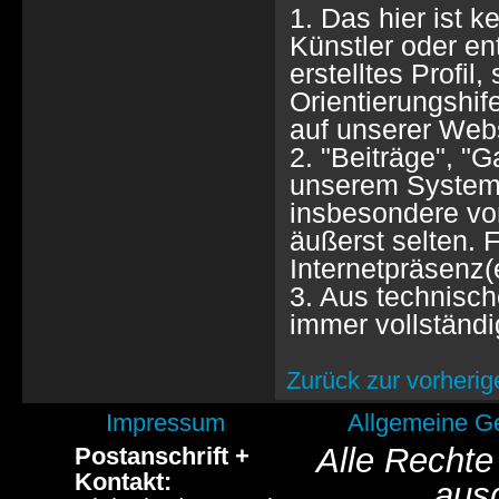
1. Das hier ist k
Künstler oder e
erstelltes Profil
Orientierungshif
auf unserer Webs
2. "Beiträge", "
unserem System 
insbesondere von
äußerst selten. F
Internetpräsenz(
3. Aus technisch
immer vollständi
Zurück zur vorherig
Impressum
Allgemeine G
Alle Rechte
Postanschrift +
Kontakt:
aus