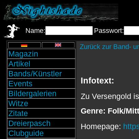
Name:
Passwort:
Zurück zur Band- u
Magazin
Artikel
Bands/Künstler
Infotext:
Events
Bildergalerien
Zu Versengold ist
Witze
Genre: Folk/Mitt
Zitate
Dreierpasch
Homepage:
http
Clubguide