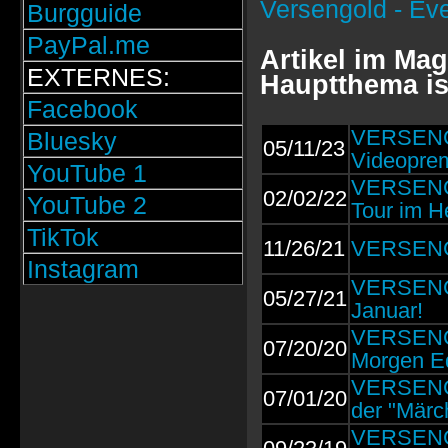
Versengold - Ev
Burgguide
PayPal.me
Artikel im Ma
EXTERNES:
Hauptthema is
Facebook
VERSENGO
Bluesky
05/11/23
Videopre
YouTube 1
VERSENGO
02/02/22
YouTube 2
Tour im H
TikTok
11/26/21
VERSENGO
Instagram
VERSENG
05/27/21
Januar!
VERSENGO
07/20/20
Morgen Ed
VERSENGOL
07/01/20
der "Märc
VERSENGO