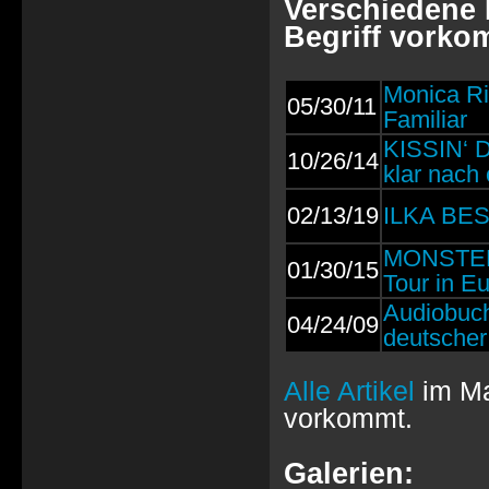
Verschiedene B
Begriff vorko
Monica Ri
05/30/11
Familiar
KISSIN‘ 
10/26/14
klar nach
02/13/19
ILKA BES
MONSTER 
01/30/15
Tour in E
Audiobuch
04/24/09
deutscher
Alle Artikel
im Ma
vorkommt.
Galerien: