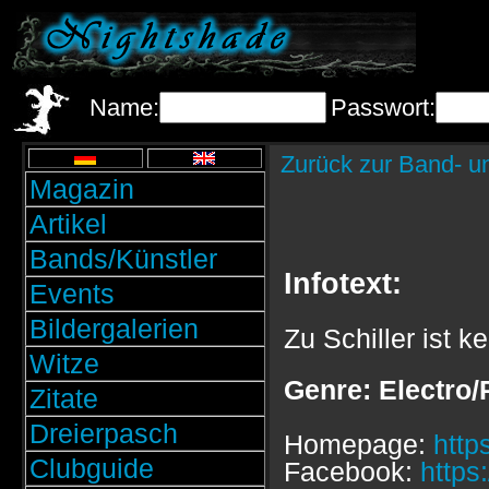
Name:
Passwort:
Zurück zur Band- u
Magazin
Artikel
Bands/Künstler
Infotext:
Events
Bildergalerien
Zu Schiller ist ke
Witze
Genre: Electro/
Zitate
Dreierpasch
Homepage:
http
Clubguide
Facebook:
https