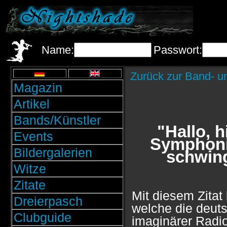
Name:
Passwort:
Zurück zur Band- u
Magazin
Artikel
Bands/Künstler
"Hallo, h
Events
Symphonie
Bildergalerien
schwing
Witze
Zitate
Mit diesem Zitat
Dreierpasch
welche die deuts
Clubguide
imaginärer Radio