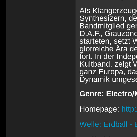
Als Klangerzeuge
Synthesizern, d
Bandmitglied gen
D.A.F., Grauzone
starteten, setzt 
glorreiche Ära d
fort. In der Ind
Kultband, zeigt 
ganz Europa, das
Dynamik umgese
Genre: Electro
Homepage:
http
Welle: Erdball -