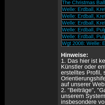
The Christmas Ball
Welle: Erdball, Kre
Welle: Erdball, Kre
Welle: Erdball, Kre
Welle: Erdball, Pul
Welle: Erdball, Pul
Wgt 2008: Welle: E
Hinweise:
1. Das hier ist k
Künstler oder e
erstelltes Profil
Orientierungshif
auf unserer Webs
2. "Beiträge", "
unserem System 
insbesondere von