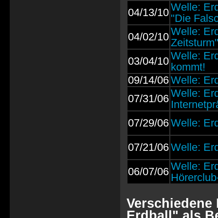
Welle: Er
04/13/10
"Die Fals
Welle: Erd
04/02/10
Zeitsturm
Welle: Erd
03/04/10
kommt!
09/14/06
Welle: Er
Welle: Erd
07/31/06
Internetp
07/29/06
Welle: Erd
07/21/06
Welle: Erd
Welle: Erd
06/07/06
Hörerclub
Verschiedene B
Erdball" als B