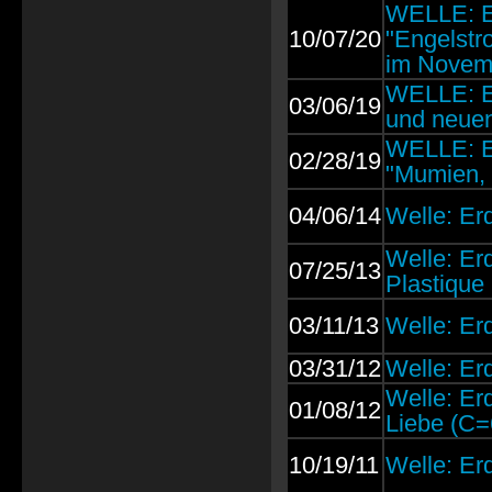
WELLE: 
10/07/20
"Engelstr
im Novem
WELLE: E
03/06/19
und neue
WELLE: E
02/28/19
"Mumien, 
04/06/14
Welle: Erd
Welle: Erd
07/25/13
Plastique
03/11/13
Welle: Er
03/31/12
Welle: Erd
Welle: Er
01/08/12
Liebe (C=
10/19/11
Welle: Erd