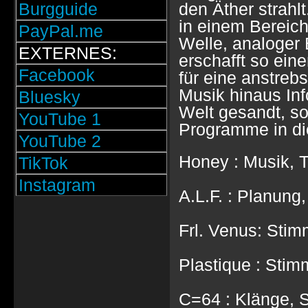
Burgguide
den Äther strahl
in einem Bereic
PayPal.me
Welle, analoger
EXTERNES:
erschafft so ei
Facebook
für eine anstreb
Musik hinaus Inf
Bluesky
Welt gesandt, s
YouTube 1
Programme in di
YouTube 2
Honey : Musik, 
TikTok
Instagram
A.L.F. : Planung
Frl. Venus: Stim
Plastique : Stim
C=64 : Klänge, S