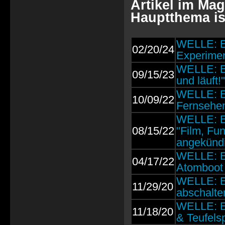
Artikel im Mag
Hauptthema is
WELLE: 
02/20/24
Experimen
WELLE: E
09/15/23
und läuft!"
WELLE: E
10/09/22
Fernsehe
WELLE: 
08/15/22
"Film, Fu
angekündi
WELLE: E
04/17/22
Atomboot
WELLE: 
11/29/20
abschalte
WELLE: E
11/18/20
& Teufel