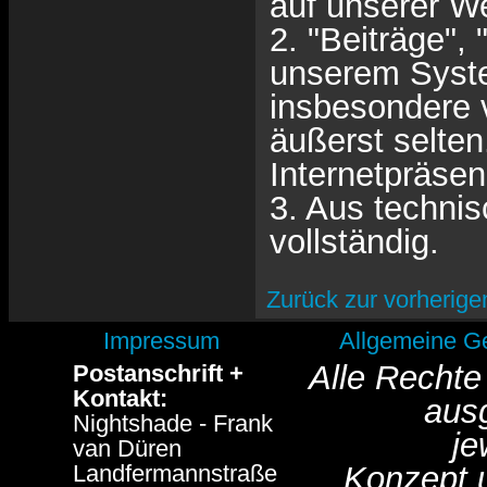
auf unserer We
2. "Beiträge",
unserem Syste
insbesondere v
äußerst selten.
Internetpräsen
3. Aus technis
vollständig.
Zurück zur vorherige
Impressum
Allgemeine G
Alle Rechte
Postanschrift +
Kontakt:
aus
Nightshade - Frank
je
van Düren
Landfermannstraße
Konzept 