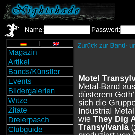
Name:
Passwort:
Zurück zur Band- u
Magazin
Artikel
Bands/Künstler
Motel Transyl
Events
Metal-Band aus
Bildergalerien
düsterem Goth’
Witze
sich die Grupp
Zitate
Industrial Meta
wie
They Dig A
Dreierpasch
Transylvania
(
Clubguide