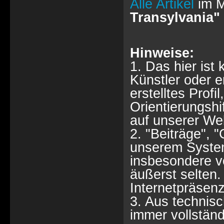
Alle Artikel
im M
Transylvania"
Hinweise:
1. Das hier ist 
Künstler oder 
erstelltes Profi
Orientierungshi
auf unserer Web
2. "Beiträge", 
unserem System
insbesondere vo
äußerst selten. 
Internetpräsenz
3. Aus technisc
immer vollständ