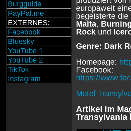
produziert von 
Burgguide
europaweit ein
PayPal.me
begeisterte die
EXTERNES:
Malta
,
Burning
Rock
und
Icer
Facebook
Bluesky
Genre: Dark R
YouTube 1
YouTube 2
Homepage:
htt
TikTok
Facebook:
https://www.fa
Instagram
Motel Transylva
Artikel im Ma
Transylvania 