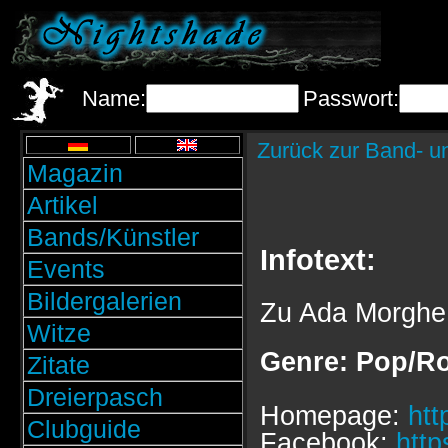
Name:
Passwort:
Zurück zur Band- u
Magazin
Artikel
Bands/Künstler
Infotext:
Events
Bildergalerien
Zu Ada Morghe i
Witze
Genre: Pop/Ro
Zitate
Dreierpasch
Homepage:
ht
Clubguide
Facebook:
htt