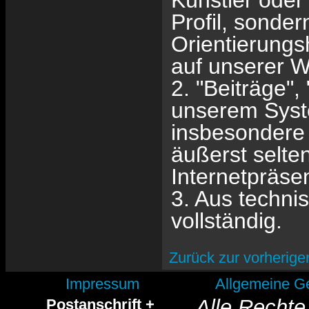
Künstler oder
Profil, sonder
Orientierungs
auf unserer W
2. "Beiträge"
unserem Syste
insbesondere 
äußerst selten
Internetpräse
3. Aus techni
vollständig.
Zurück zur vorherige
Impressum
Allgemeine G
Alle Rechte
Postanschrift +