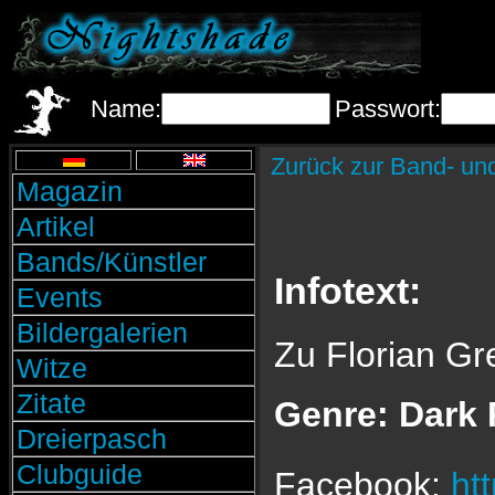
Name:
Passwort:
Zurück zur Band- un
Magazin
Artikel
Bands/Künstler
Infotext:
Events
Bildergalerien
Zu Florian Grey
Witze
Zitate
Genre: Dark
Dreierpasch
Clubguide
Facebook:
ht