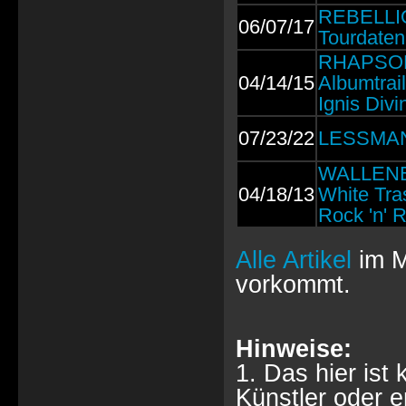
REBELLIO
06/07/17
Tourdaten
RHAPSODY
04/14/15
Albumtrai
Ignis Divi
07/23/22
LESSMANN
WALLENB
04/18/13
White Tra
Rock 'n' R
Alle Artikel
im M
vorkommt.
Hinweise:
1. Das hier ist 
Künstler oder 