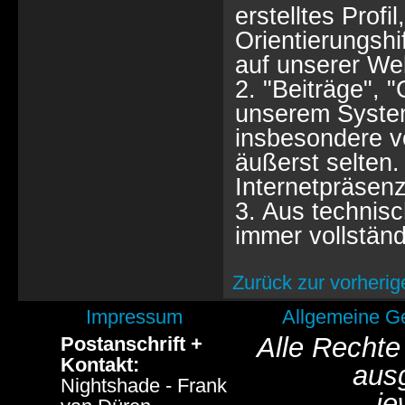
erstelltes Profi
Orientierungshi
auf unserer Web
2. "Beiträge", 
unserem System
insbesondere vo
äußerst selten. 
Internetpräsenz
3. Aus technisc
immer vollständ
Zurück zur vorherig
Impressum
Allgemeine G
Alle Rechte
Postanschrift +
Kontakt:
aus
Nightshade - Frank
je