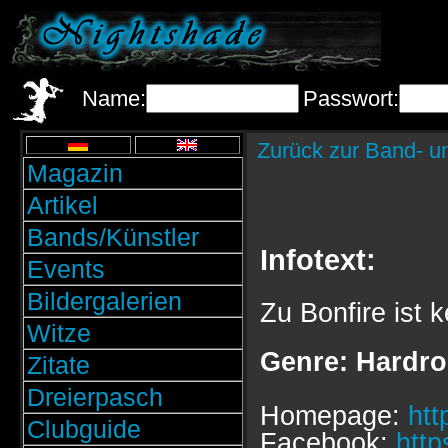
Name:
Passwort:
Zurück zur Band- u
Magazin
Artikel
Bands/Künstler
Infotext:
Events
Bildergalerien
Zu Bonfire ist k
Witze
Genre: Hardro
Zitate
Dreierpasch
Homepage:
htt
Clubguide
Facebook:
http