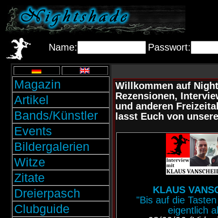
Name:
Passwort:
Magazin
Willkommen auf Nights
Rezensionen, Intervie
Artikel
und anderen Freizeita
Bands/Künstler
lasst Euch von unser
Events
Bildergalerien
Witze
Zitate
KLAUS VANS
Dreierpasch
"Bis auf die Tasten
Clubguide
eigentlich al