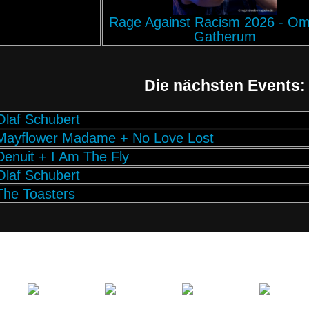
Rage Against Racism 2026 - O
Gatherum
Die nächsten Events:
Olaf Schubert
Mayflower Madame + No Love Lost
Denuit + I Am The Fly
Olaf Schubert
The Toasters