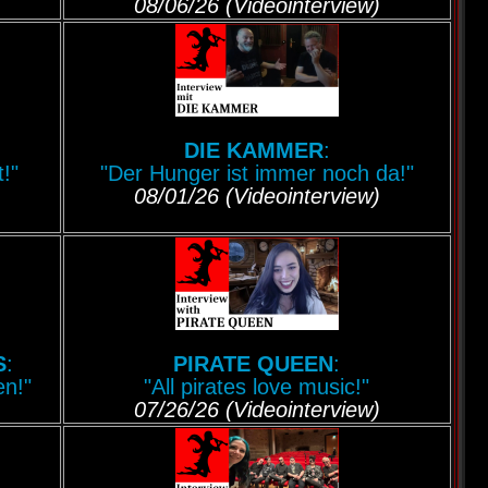
08/06/26 (Videointerview)
DIE KAMMER
:
!"
"Der Hunger ist immer noch da!"
08/01/26 (Videointerview)
S
:
PIRATE QUEEN
:
n!"
"All pirates love music!"
07/26/26 (Videointerview)