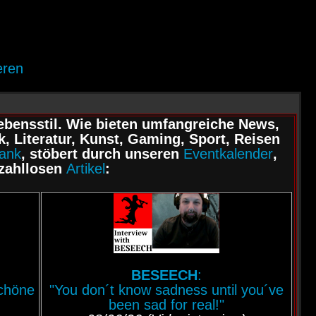
eren
ebensstil. Wie bieten umfangreiche News,
, Literatur, Kunst, Gaming, Sport, Reisen
bank
, stöbert durch unseren
Eventkalender
,
 zahllosen
Artikel
:
BESEECH
:
schöne
"You don´t know sadness until you´ve
been sad for real!"