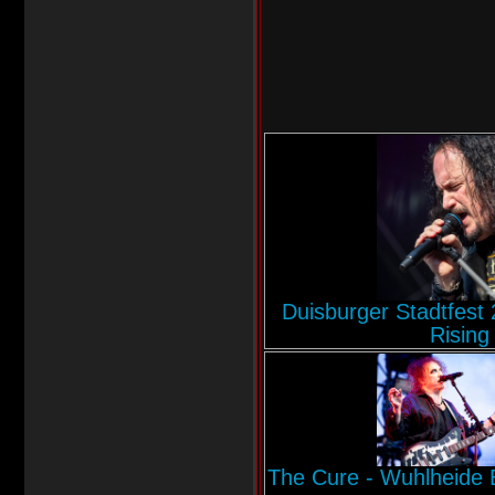
Duisburger Stadtfest
Rising
The Cure - Wuhlheide Be