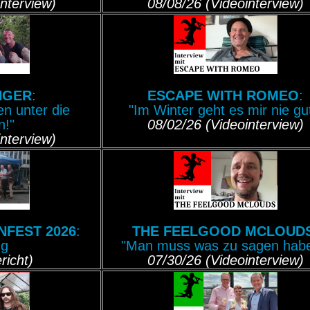
nterview)
08/08/26 (Videointerview)
NGER
:
ESCAPE WITH ROMEO
:
n unter die
"Im Winter geht es mir nie gut
!"
08/02/26 (Videointerview)
nterview)
NFEST 2026
:
THE FEELGOOD MCLOUD
ng
"Man muss was zu sagen habe
richt)
07/30/26 (Videointerview)