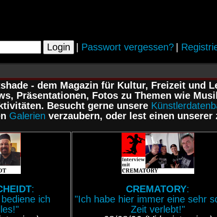
|
Passwort vergessen?
|
Registri
hade - dem Magazin für Kultur, Freizeit und L
ws, Präsentationen, Fotos zu Themen wie Musik
ktivitäten. Besucht gerne unsere
Künstlerdaten
en
Galerien
verzaubern, oder lest einen unserer
CHEIDT
:
CREMATORY
:
 bediene ich
"Ich habe hier immer eine sehr 
les!"
Zeit verlebt!"